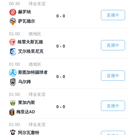
00:30
球会友谊
赫罗纳
直播中
0 - 0
萨瓦德尔
01:00
德地区
格雷夫斯瓦德
直播中
0 - 0
艾尔格里尼克
01:00
德地区
斯图加特踢球者
直播中
0 - 0
乌尔姆
01:00
球会友谊
莱加内斯
直播中
0 - 0
梅里达AD
01:00
球会友谊
阿尔瓦塞特