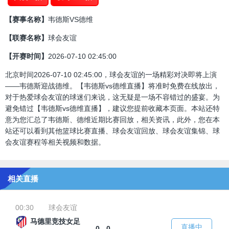
【赛事名称】
韦德斯VS德维
【联赛名称】
球会友谊
【开赛时间】
2026-07-10 02:45:00
北京时间2026-07-10 02:45:00，球会友谊的一场精彩对决即将上演
——韦德斯迎战德维。【韦德斯vs德维直播】将准时免费在线放出，
对于热爱球会友谊的球迷们来说，这无疑是一场不容错过的盛宴。为
避免错过【韦德斯vs德维直播】，建议您提前收藏本页面。本站还特
意为您汇总了韦德斯、德维近期比赛回放，相关资讯，此外，您在本
站还可以看到其他篮球比赛直播、球会友谊回放、球会友谊集锦、球
会友谊赛程等相关视频和数据。
相关直播
00:30
球会友谊
马德里竞技女足
直播中
0 - 0