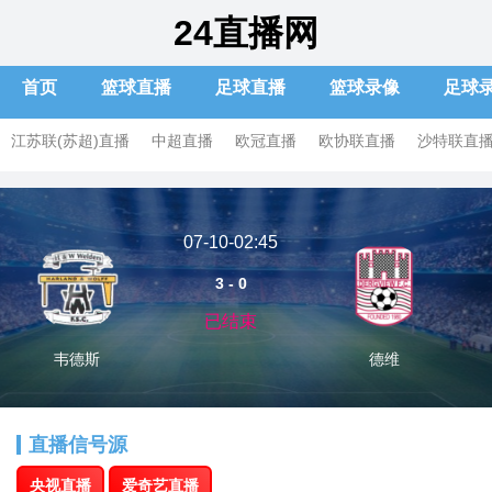
24直播网
首页
篮球直播
足球直播
篮球录像
足球
江苏联(苏超)直播
中超直播
欧冠直播
欧协联直播
沙特联直
尼拉甲直播
哥斯乙直播
07-10-02:45
3 - 0
已结束
韦德斯
德维
直播信号源
央视直播
爱奇艺直播