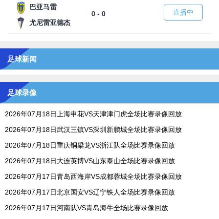
巴亚马雷
直播中
0 - 0
尤尼雷亚德杰
足球新闻
足球录像
2026年07月18日上海申花VS天津津门虎全场比赛录像回放
2026年07月18日武汉三镇VS深圳新鹏城全场比赛录像回放
2026年07月18日重庆铜梁龙VS浙江队全场比赛录像回放
2026年07月18日大连英博VS山东泰山全场比赛录像回放
2026年07月17日青岛西海岸VS成都蓉城全场比赛录像回放
2026年07月17日北京国安VS辽宁铁人全场比赛录像回放
2026年07月17日河南队VS青岛海牛全场比赛录像回放