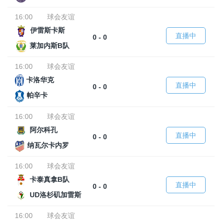
16:00
球会友谊
伊雷斯卡斯
直播中
0 - 0
莱加内斯B队
16:00
球会友谊
卡洛华克
直播中
0 - 0
帕辛卡
16:00
球会友谊
阿尔科孔
直播中
0 - 0
纳瓦尔卡内罗
16:00
球会友谊
卡泰真拿B队
直播中
0 - 0
UD洛杉矶加雷斯
16:00
球会友谊