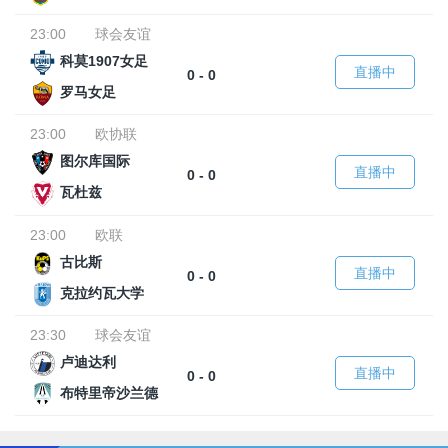
23:00
球会友谊
科莫1907女足
直播中
0 - 0
罗马女足
23:00
欧协联
图尔库国际
直播中
0 - 0
瓦杜兹
23:00
欧联
古比斯
直播中
0 - 0
克拉约瓦大学
23:30
球会友谊
卢迪达利
直播中
0 - 0
布特里帝沙兰德