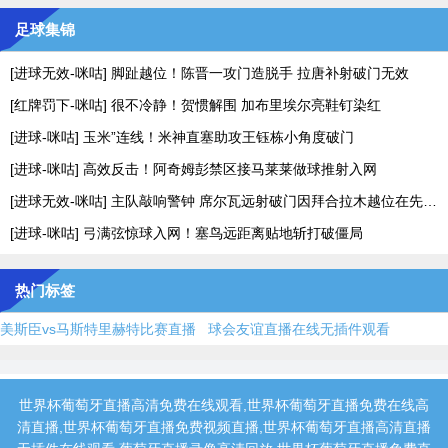
足球集锦
[进球无效-咪咕] 脚趾越位！陈晋一攻门造脱手 拉唐补射破门无效
[红牌罚下-咪咕] 很不冷静！贺惯解围 加布里埃尔亮鞋钉染红
[进球-咪咕] 玉米”连线！米神直塞助攻王钰栋小角度破门
[进球-咪咕] 高效反击！阿奇姆彭禁区接马莱莱做球推射入网
[进球无效-咪咕] 主队敲响警钟 席尔瓦远射破门因拜合拉木越位在先进球无效
[进球-咪咕] 弓满弦惊球入网！塞鸟远距离贴地斩打破僵局
热门标签
美斯臣vs马斯特里赫特比赛直播
球会友谊直播在线无插件观看
世界杯葡萄牙直播高清免费在线观看,世界杯葡萄牙直播免费在线高
清直播,世界杯葡萄牙直播免费视频直播,世界杯葡萄牙直播高清直播