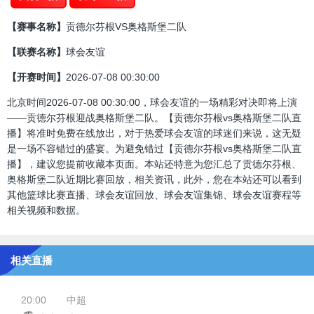
【赛事名称】
贡德尔芬根VS奥格斯堡二队
【联赛名称】
球会友谊
【开赛时间】
2026-07-08 00:30:00
北京时间2026-07-08 00:30:00，球会友谊的一场精彩对决即将上演
——贡德尔芬根迎战奥格斯堡二队。【贡德尔芬根vs奥格斯堡二队直
播】将准时免费在线放出，对于热爱球会友谊的球迷们来说，这无疑
是一场不容错过的盛宴。为避免错过【贡德尔芬根vs奥格斯堡二队直
播】，建议您提前收藏本页面。本站还特意为您汇总了贡德尔芬根、
奥格斯堡二队近期比赛回放，相关资讯，此外，您在本站还可以看到
其他篮球比赛直播、球会友谊回放、球会友谊集锦、球会友谊赛程等
相关视频和数据。
相关直播
20:00
中超