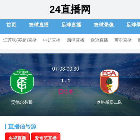
24直播网
首页
篮球直播
足球直播
篮球录像
足球
江苏联(苏超)直播
中超直播
西甲直播
欧冠直播
英甲直播
土超直播
俄超直播
07-08-00:30
1 - 1
已结束
贡德尔芬根
奥格斯堡二队
直播信号源
央视直播
爱奇艺直播