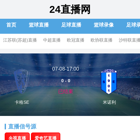
24直播网
首页
篮球直播
足球直播
篮球录像
足球
江苏联(苏超)直播
中超直播
欧冠直播
欧协联直播
沙特联直
尼拉甲直播
哥斯乙直播
07-08-17:00
0 - 0
已结束
卡格SE
米诺利
直播信号源
央视直播
爱奇艺直播