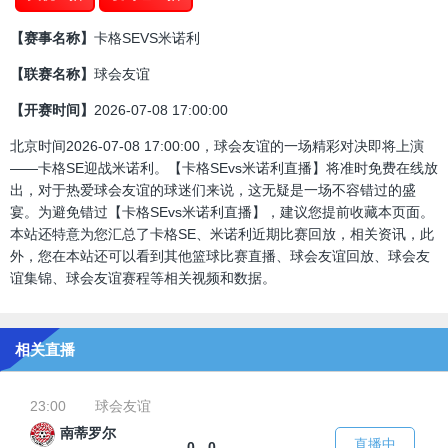
【赛事名称】
卡格SEVS米诺利
【联赛名称】
球会友谊
【开赛时间】
2026-07-08 17:00:00
北京时间2026-07-08 17:00:00，球会友谊的一场精彩对决即将上演
——卡格SE迎战米诺利。【卡格SEvs米诺利直播】将准时免费在线放
出，对于热爱球会友谊的球迷们来说，这无疑是一场不容错过的盛
宴。为避免错过【卡格SEvs米诺利直播】，建议您提前收藏本页面。
本站还特意为您汇总了卡格SE、米诺利近期比赛回放，相关资讯，此
外，您在本站还可以看到其他篮球比赛直播、球会友谊回放、球会友
谊集锦、球会友谊赛程等相关视频和数据。
相关直播
23:00
球会友谊
南蒂罗尔
直播中
0 - 0