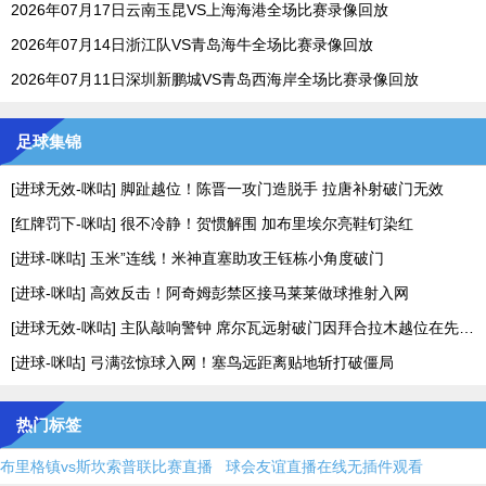
2026年07月17日云南玉昆VS上海海港全场比赛录像回放
2026年07月14日浙江队VS青岛海牛全场比赛录像回放
2026年07月11日深圳新鹏城VS青岛西海岸全场比赛录像回放
足球集锦
[进球无效-咪咕] 脚趾越位！陈晋一攻门造脱手 拉唐补射破门无效
[红牌罚下-咪咕] 很不冷静！贺惯解围 加布里埃尔亮鞋钉染红
[进球-咪咕] 玉米”连线！米神直塞助攻王钰栋小角度破门
[进球-咪咕] 高效反击！阿奇姆彭禁区接马莱莱做球推射入网
[进球无效-咪咕] 主队敲响警钟 席尔瓦远射破门因拜合拉木越位在先进球无效
[进球-咪咕] 弓满弦惊球入网！塞鸟远距离贴地斩打破僵局
热门标签
布里格镇vs斯坎索普联比赛直播
球会友谊直播在线无插件观看