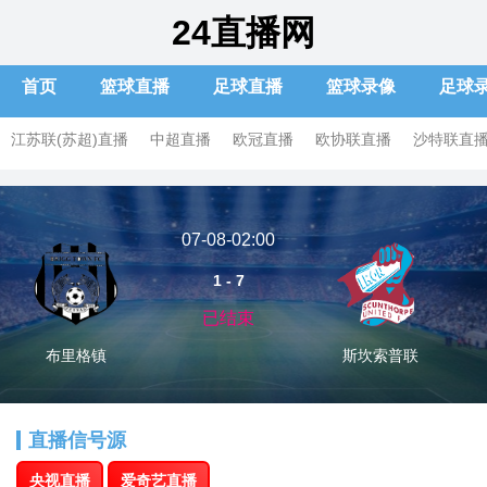
24直播网
首页
篮球直播
足球直播
篮球录像
足球
江苏联(苏超)直播
中超直播
欧冠直播
欧协联直播
沙特联直
尼拉甲直播
哥斯乙直播
07-08-02:00
1 - 7
已结束
布里格镇
斯坎索普联
直播信号源
央视直播
爱奇艺直播