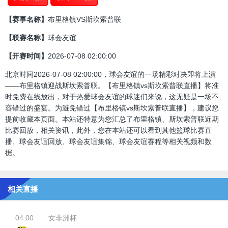
【赛事名称】
布里格镇VS斯坎索普联
【联赛名称】
球会友谊
【开赛时间】
2026-07-08 02:00:00
北京时间2026-07-08 02:00:00，球会友谊的一场精彩对决即将上演
——布里格镇迎战斯坎索普联。【布里格镇vs斯坎索普联直播】将准
时免费在线放出，对于热爱球会友谊的球迷们来说，这无疑是一场不
容错过的盛宴。为避免错过【布里格镇vs斯坎索普联直播】，建议您
提前收藏本页面。本站还特意为您汇总了布里格镇、斯坎索普联近期
比赛回放，相关资讯，此外，您在本站还可以看到其他篮球比赛直
播、球会友谊回放、球会友谊集锦、球会友谊赛程等相关视频和数
据。
相关直播
04:00
女非洲杯