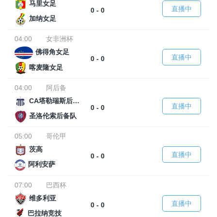
马里女足
直播中
0 - 0
加纳女足
04:00
女非洲杯
佛得角女足
直播中
0 - 0
喀麦隆女足
04:00
阿后备
CA塔勒瑞斯后备队
直播中
0 - 0
圣洛伦索后备队
05:00
哥伦甲
茨高
直播中
0 - 0
阿利安萨
07:00
巴西杯
维多利亚
直播中
0 - 0
巴拉纳竞技