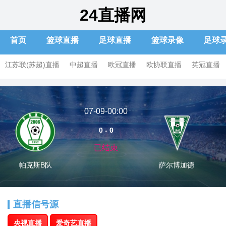
24直播网
首页
篮球直播
足球直播
篮球录像
足球
江苏联(苏超)直播
中超直播
欧冠直播
欧协联直播
英冠直播
日职联直播
巴西甲直播
07-09-00:00
0 - 0
已结束
帕克斯B队
萨尔博加德
直播信号源
央视直播
爱奇艺直播