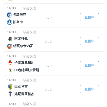
16:00
球会友谊
卡洛华克
直播中
0 - 0
帕辛卡
16:00
球会友谊
阿尔科孔
直播中
0 - 0
纳瓦尔卡内罗
16:00
球会友谊
卡泰真拿B队
直播中
0 - 0
UD洛杉矶加雷斯
16:00
球会友谊
巴亚马雷
直播中
0 - 0
尤尼雷亚德杰
16:00
球会友谊